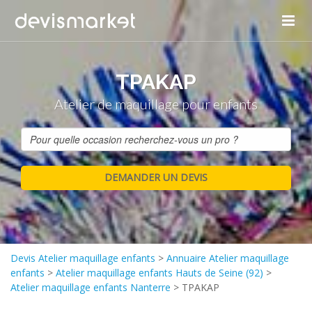
TPAKAP
Atelier de maquillage pour enfants
Devis Atelier maquillage enfants
>
Annuaire Atelier maquillage
enfants
>
Atelier maquillage enfants Hauts de Seine (92)
>
Atelier maquillage enfants Nanterre
>
TPAKAP