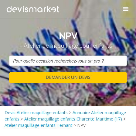
NPV
Atelier de maquillage pour enfants
Devis Atelier maquillage enfants
>
Annuaire Atelier maquillage
enfants
>
Atelier maquillage enfants Charente Maritime (17)
>
Atelier maquillage enfants Ternant
>
NPV