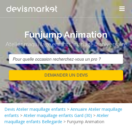
Funjump Animation
Atelier maquillage enfants, mariage, anniversaire
Devis Atelier maquillage enfants
>
Annuaire Atelier maquillage
enfants
>
Atelier maquillage enfants Gard (30)
>
Atelier
maquillage enfants Bellegarde
>
Funjump Animation