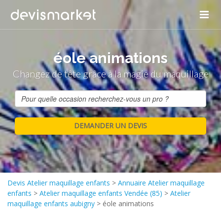
éole animations
Changez de tête grâce à la magie du maquillage
Devis Atelier maquillage enfants
>
Annuaire Atelier maquillage
enfants
>
Atelier maquillage enfants Vendée (85)
>
Atelier
maquillage enfants aubigny
>
éole animations