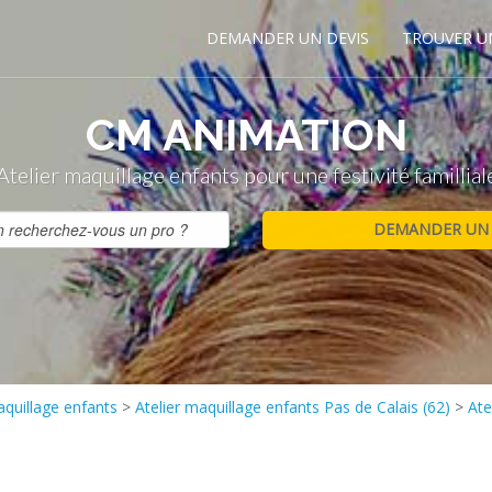
DEMANDER UN DEVIS
TROUVER U
CM ANIMATION
Atelier maquillage enfants pour une festivité famillial
aquillage enfants
>
Atelier maquillage enfants Pas de Calais (62)
>
Ate