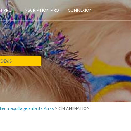
N PRO
INSCRIPTION PRO
CONNEXION
e
lier maquillage enfants Arras
>
CM ANIMATION