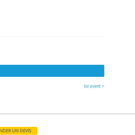
lol event >
DER UN DEVIS