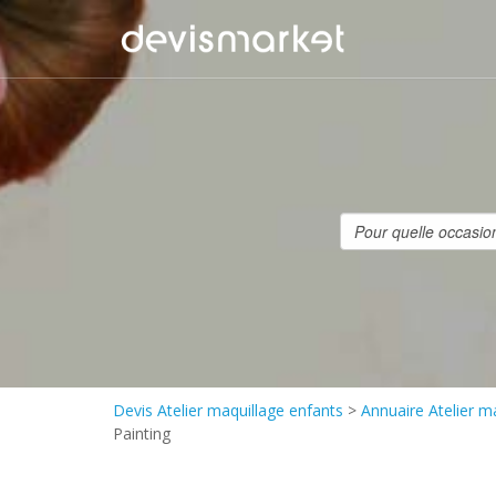
Devis Atelier maquillage enfants
>
Annuaire Atelier m
Painting