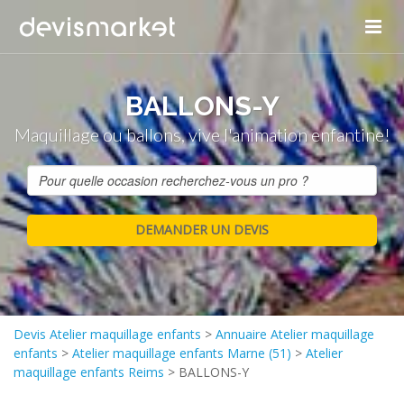
BALLONS-Y
Maquillage ou ballons, vive l'animation enfantine!
Devis Atelier maquillage enfants
>
Annuaire Atelier maquillage
enfants
>
Atelier maquillage enfants Marne (51)
>
Atelier
maquillage enfants Reims
>
BALLONS-Y