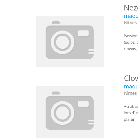
Nez
maqui
Nîmes 
Passion
(solos, 
clowns, 
Clo
maqui
Nîmes 
Acrobat
lors d’u
plaisir.