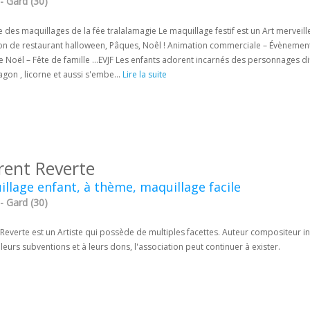
- Gard (30)
 des maquillages de la fée tralalamagie Le maquillage festif est un Art mervei
on de restaurant halloween, Pâques, Noêl ! Animation commerciale – Évènement p
 Noël – Fête de famille …EVJF Les enfants adorent incarnés des personnages diff
agon , licorne et aussi s'embe...
Lire la suite
rent Reverte
llage enfant, à thème, maquillage facile
- Gard (30)
Reverte est un Artiste qui possède de multiples facettes. Auteur compositeur i
leurs subventions et à leurs dons, l'association peut continuer à exister.