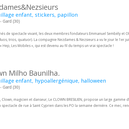
dames&Nezsieurs
llage enfant, stickers, papillon
- Gard (30)
nés de spectacle vivant, les deux membres fondateurs Emmanuel Sembély et Oli
duos, trios, quatuor). La compagnie Nezdames & Nezsieurs a vu le jour le 1er 
« Hep, Les Mobiles », qui est devenu au fil du temps un vrai spectacle !
wn Milho Baunilha.
llage enfant, hypoallergénique, halloween
- Gard (30)
, Clown, magicien et danseur, Le CLOWN BRESILIEN, propose un large gamme d’
n spectacle de rue à Saint Cyprien dans les PO la semaine dernière. Ce mec, re