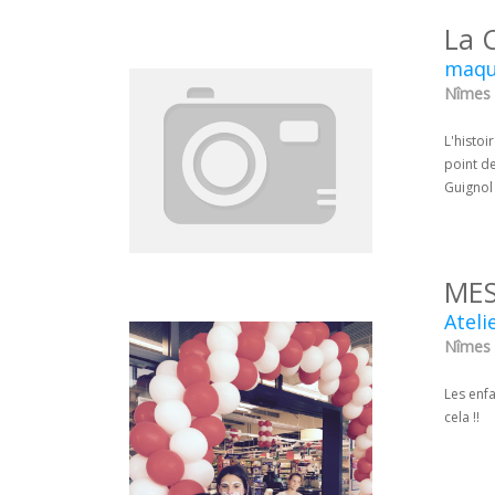
La 
maqui
Nîmes 
L'histoi
point de
Guignol 
MES
Ateli
Nîmes 
Les enfa
cela !!