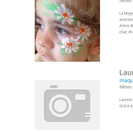
Nîmes 
La Magie
animati
Arbre de
chat, dr
Lau
maqui
Nîmes 
Laurent 
Grâce à 