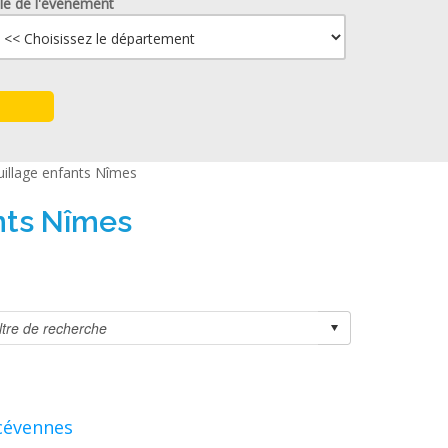
lle de l'événement
uillage enfants Nîmes
ants Nîmes
 cévennes