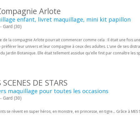
Compagnie Arlote
llage enfant, livret maquillage, mini kit papillon
- Gard (30)
re de la compagnie Arlote pourrait commencer comme cela : Il était une fois une
 préférer leur univers et leur compagnie à ceux des adultes. L'une de ses distrac
du Jardin Botanique. Elle était tellement assidue qu'elle finit par connaître les s
 SCENES DE STARS
ers maquillage pour toutes les occasions
- Gard (30)
nts se rêvent en super héros, en monstre, en princesse, en tigre... Grâce à ME